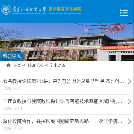
科研学术
->
->
首页
科研学术
学术动态
著名教授论坛第741讲：훈민정음 서문으로부터 본 조선어의 변화 발전（从训民正音序文看朝鲜语的变化和发展）
2026-04-22
王连喜教授与我院教师探讨语言智能技术赋能区域国别研究
2026-04-01
深化校院合作，共探区域国别研究新思路——亚非学院梁洁书记一行走访海国图智研究院
2026-01-06