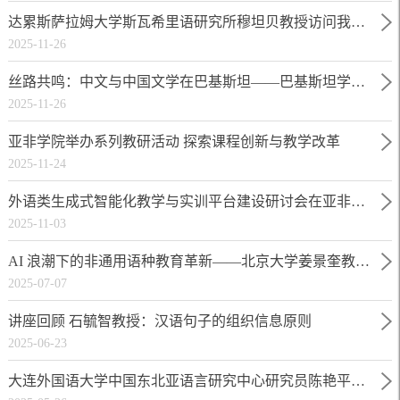
达累斯萨拉姆大学斯瓦希里语研究所穆坦贝教授访问我院并开展专题讲座
2025-11-26
丝路共鸣：中文与中国文学在巴基斯坦——巴基斯坦学者阿比德·侯赛因教授解读中巴文学交流历程
2025-11-26
亚非学院举办系列教研活动 探索课程创新与教学改革
2025-11-24
外语类生成式智能化教学与实训平台建设研讨会在亚非学院顺利召开
2025-11-03
AI 浪潮下的非通用语种教育革新——北京大学姜景奎教授解读师资建设与人才培养新路径
2025-07-07
讲座回顾 石毓智教授：汉语句子的组织信息原则
2025-06-23
大连外国语大学中国东北亚语言研究中心研究员陈艳平教授莅临我院作专题讲座